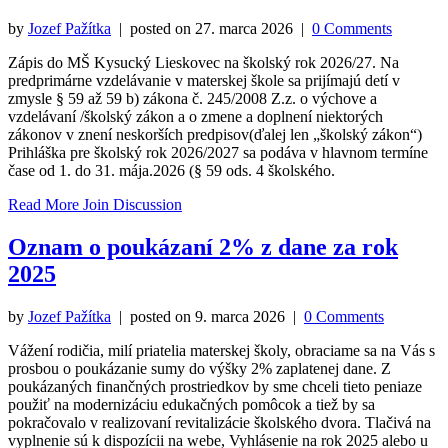
by
Jozef Pažítka
| posted on
27. marca 2026
|
0 Comments
Zápis do MŠ Kysucký Lieskovec na školský rok 2026/27. Na
predprimárne vzdelávanie v materskej škole sa prijímajú detí v
zmysle § 59 až 59 b) zákona č. 245/2008 Z.z. o výchove a
vzdelávaní /školský zákon a o zmene a doplnení niektorých
zákonov v znení neskorších predpisov(ďalej len „školský zákon“)
Prihláška pre školský rok 2026/2027 sa podáva v hlavnom termíne
čase od 1. do 31. mája.2026 (§ 59 ods. 4 školského.
Read More
Join Discussion
Oznam o poukázaní 2% z dane za rok
2025
by
Jozef Pažítka
| posted on
9. marca 2026
|
0 Comments
Vážení rodičia, milí priatelia materskej školy, obraciame sa na Vás s
prosbou o poukázanie sumy do výšky 2% zaplatenej dane. Z
poukázaných finančných prostriedkov by sme chceli tieto peniaze
použiť na modernizáciu edukačných pomôcok a tiež by sa
pokračovalo v realizovaní revitalizácie školského dvora. Tlačivá na
vyplnenie sú k dispozícii na webe, Vyhlásenie na rok 2025 alebo u