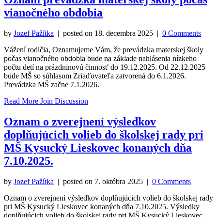
vianočného obdobia
by
Jozef Pažítka
| posted on
18. decembra 2025
|
0 Comments
Vážení rodičia, Oznamujeme Vám, že prevádzka materskej školy
počas vianočného obdobia bude na základe nahlásenia nízkeho
počtu detí na prázdninovú činnosť do 19.12.2025. Od 22.12.2025
bude MŠ so súhlasom Zriaďovateľa zatvorená do 6.1.2026.
Prevádzka MŠ začne 7.1.2026.
Read More
Join Discussion
Oznam o zverejnení výsledkov
doplňujúcich volieb do školskej rady pri
MŠ Kysucký Lieskovec konaných dňa
7.10.2025.
by
Jozef Pažítka
| posted on
7. októbra 2025
|
0 Comments
Oznam o zverejnení výsledkov doplňujúcich volieb do školskej rady
pri MŠ Kysucký Lieskovec konaných dňa 7.10.2025. Výsledky
doplňujúcich volieb do školskej rady pri MŠ Kysucký Lieskovec