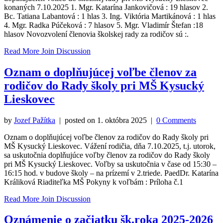
konaných 7.10.2025 1. Mgr. Katarína Jankovičová : 19 hlasov 2.
Bc. Tatiana Labantová : 1 hlas 3. Ing. Viktória Martikánová : 1 hlas
4. Mgr. Radka Púčeková : 7 hlasov 5. Mgr. Vladimír Štefan :18
hlasov Novozvolení členovia školskej rady za rodičov sú :.
Read More
Join Discussion
Oznam o doplňujúcej voľbe členov za
rodičov do Rady školy pri MŠ Kysucký
Lieskovec
by
Jozef Pažítka
| posted on
1. októbra 2025
|
0 Comments
Oznam o doplňujúcej voľbe členov za rodičov do Rady školy pri
MŠ Kysucký Lieskovec. Vážení rodičia, dňa 7.10.2025, t.j. utorok,
sa uskutočnia doplňujúce voľby členov za rodičov do Rady školy
pri MŠ Kysucký Lieskovec. Voľby sa uskutočnia v čase od 15:30 –
16:15 hod. v budove školy – na prízemí v 2.triede. PaedDr. Katarína
Králiková Riaditeľka MŠ Pokyny k voľbám : Príloha č.1
Read More
Join Discussion
Oznámenie o začiatku šk.roka 2025-2026