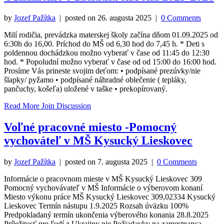
by
Jozef Pažítka
| posted on
26. augusta 2025
|
0 Comments
Milí rodičia, prevádzka materskej školy začína dňom 01.09.2025 od
6:30h do 16,00. Príchod do MŠ od 6,30 hod do 7,45 h. * Deti s
poldennou dochádzkou možno vyberať v čase od 11:45 do 12:30
hod. * Popoludní možno vyberať v čase od od 15:00 do 16:00 hod.
Prosíme Vás prineste svojim deťom: • podpísané prezúvky/nie
šlapky/ pyžamo • podpísané náhradné oblečenie ( tepláky,
pančuchy, košeľa) uložené v taške • prekopírovaný.
Read More
Join Discussion
Voľné pracovné miesto -Pomocný
vychováteľ v MŠ Kysucký Lieskovec
by
Jozef Pažítka
| posted on
7. augusta 2025
|
0 Comments
Informácie o pracovnom mieste v MŠ Kysucký Lieskovec 309
Pomocný vychovávateľ v MŠ Informácie o výberovom konaní
Miesto výkonu práce MŠ Kysucký Lieskovec 309,02334 Kysucký
Lieskovec Termín nástupu 1.9.2025 Rozsah úväzku 100%
Predpokladaný termín ukončenia výberového konania 28.8.2025
Príležitosť pre ľudí z Ukrajiny nie Požiadavky na zamestnanca