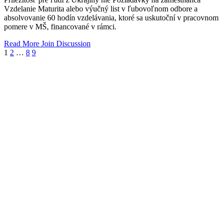
Vzdelanie Maturita alebo výučný list v ľubovoľnom odbore a
absolvovanie 60 hodín vzdelávania, ktoré sa uskutoční v pracovnom
pomere v MŠ, financované v rámci.
Read More
Join Discussion
1
2
…
8
9