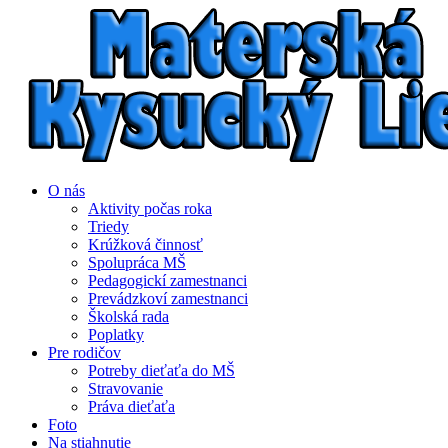
O nás
Aktivity počas roka
Triedy
Krúžková činnosť
Spolupráca MŠ
Pedagogickí zamestnanci
Prevádzkoví zamestnanci
Školská rada
Poplatky
Pre rodičov
Potreby dieťaťa do MŠ
Stravovanie
Práva dieťaťa
Foto
Na stiahnutie