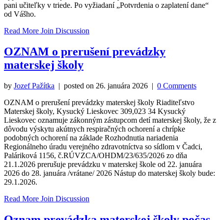
pani učiteľky v triede. Po vyžiadaní „Potvrdenia o zaplatení dane“
od Vášho.
Read More
Join Discussion
OZNAM o prerušení prevádzky
materskej školy
by
Jozef Pažítka
| posted on
26. januára 2026
|
0 Comments
OZNAM o prerušení prevádzky materskej školy Riaditeľstvo
Materskej školy, Kysucký Lieskovec 309,023 34 Kysucký
Lieskovec oznamuje zákonným zástupcom detí materskej školy, že z
dôvodu výskytu akútnych respiračných ochorení a chrípke
podobných ochorení na základe Rozhodnutia nariadenia
Regionálneho úradu verejného zdravotníctva so sídlom v Čadci,
Paláriková 1156, č.RÚVZCA/OHDM/23/635/2026 zo dňa
21.1.2026 prerušuje prevádzku v materskej škole od 22. januára
2026 do 28. januára /vrátane/ 2026 Nástup do materskej školy bude:
29.1.2026.
Read More
Join Discussion
Oznam prevádzka materskej školy počas