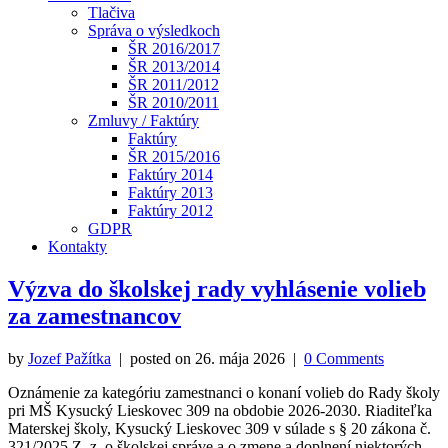
Tlačiva
Správa o výsledkoch
ŠR 2016/2017
ŠR 2013/2014
ŠR 2011/2012
ŠR 2010/2011
Zmluvy / Faktúry
Faktúry
ŠR 2015/2016
Faktúry 2014
Faktúry 2013
Faktúry 2012
GDPR
Kontakty
Výzva do školskej rady vyhlásenie volieb
za zamestnancov
by
Jozef Pažítka
| posted on
26. mája 2026
|
0 Comments
Oznámenie za kategóriu zamestnanci o konaní volieb do Rady školy
pri MŠ Kysucký Lieskovec 309 na obdobie 2026-2030. Riaditeľka
Materskej školy, Kysucký Lieskovec 309 v súlade s § 20 zákona č.
321/2025 Z. z. o školskej správe a o zmene a doplnení niektorých