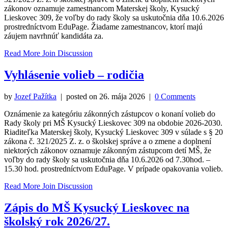
zákonov oznamuje zamestnancom Materskej školy, Kysucký
Lieskovec 309, že voľby do rady školy sa uskutočnia dňa 10.6.2026
prostredníctvom EduPage. Žiadame zamestnancov, ktorí majú
záujem navrhnúť kandidáta za.
Read More
Join Discussion
Vyhlásenie volieb – rodičia
by
Jozef Pažítka
| posted on
26. mája 2026
|
0 Comments
Oznámenie za kategóriu zákonných zástupcov o konaní volieb do
Rady školy pri MŠ Kysucký Lieskovec 309 na obdobie 2026-2030.
Riaditeľka Materskej školy, Kysucký Lieskovec 309 v súlade s § 20
zákona č. 321/2025 Z. z. o školskej správe a o zmene a doplnení
niektorých zákonov oznamuje zákonným zástupcom detí MŠ, že
voľby do rady školy sa uskutočnia dňa 10.6.2026 od 7.30hod. –
15.30 hod. prostredníctvom EduPage. V prípade opakovania volieb.
Read More
Join Discussion
Zápis do MŠ Kysucký Lieskovec na
školský rok 2026/27.