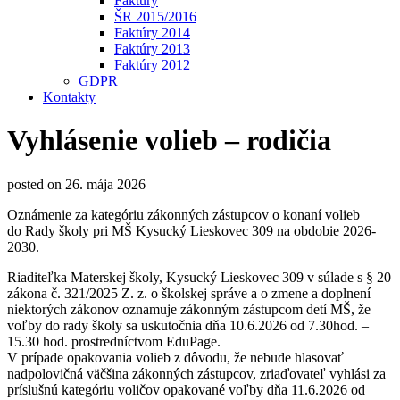
Faktúry
ŠR 2015/2016
Faktúry 2014
Faktúry 2013
Faktúry 2012
GDPR
Kontakty
Vyhlásenie volieb – rodičia
posted on
26. mája 2026
Oznámenie za kategóriu zákonných zástupcov o konaní volieb
do Rady školy pri MŠ Kysucký Lieskovec 309 na obdobie 2026-
2030.
Riaditeľka Materskej školy, Kysucký Lieskovec 309 v súlade s § 20
zákona č. 321/2025 Z. z. o školskej správe a o zmene a doplnení
niektorých zákonov oznamuje zákonným zástupcom detí MŠ, že
voľby do rady školy sa uskutočnia dňa 10.6.2026 od 7.30hod. –
15.30 hod. prostredníctvom EduPage.
V prípade opakovania volieb z dôvodu, že nebude hlasovať
nadpolovičná väčšina zákonných zástupcov, zriaďovateľ vyhlási za
príslušnú kategóriu voličov opakované voľby dňa 11.6.2026 od