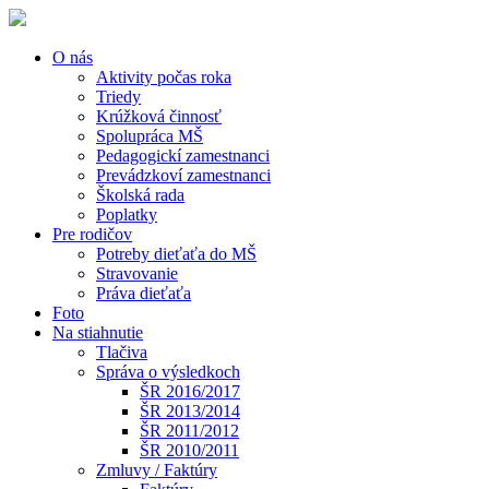
O nás
Aktivity počas roka
Triedy
Krúžková činnosť
Spolupráca MŠ
Pedagogickí zamestnanci
Prevádzkoví zamestnanci
Školská rada
Poplatky
Pre rodičov
Potreby dieťaťa do MŠ
Stravovanie
Práva dieťaťa
Foto
Na stiahnutie
Tlačiva
Správa o výsledkoch
ŠR 2016/2017
ŠR 2013/2014
ŠR 2011/2012
ŠR 2010/2011
Zmluvy / Faktúry