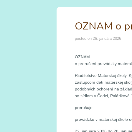
OZNAM o pre
posted on
26. januára 2026
OZNAM
o prerušení prevádzky matersk
Riaditeľstvo Materskej školy
zástupcom detí materskej škol
podobných ochorení na základ
so sídlom v Čadci, Paláriko
prerušuje
prevádzku v materskej škole o
22. januára 2026 do 28. januá