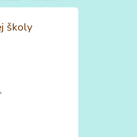
j školy
a