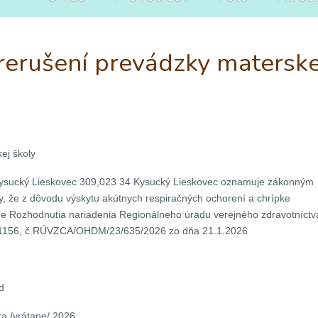
rušení prevádzky materske
ej školy
, Kysucký Lieskovec 309,023 34 Kysucký Lieskovec oznamuje zákonným
y, že z dôvodu výskytu akútnych respiračných ochorení a chrípke
e Rozhodnutia nariadenia Regionálneho úradu verejného zdravotníctv
vá 1156, č.RÚVZCA/OHDM/23/635/2026 zo dňa 21.1.2026
d
ra /vrátane/ 2026