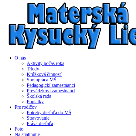
O nás
Aktivity počas roka
Triedy
Krúžková činnosť
Spolupráca MŠ
Pedagogickí zamestnanci
Prevádzkoví zamestnanci
Školská rada
Poplatky
Pre rodičov
Potreby dieťaťa do MŠ
Stravovanie
Práva dieťaťa
Foto
Na stiahnutie