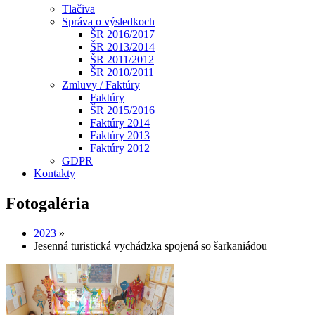
Tlačiva
Správa o výsledkoch
ŠR 2016/2017
ŠR 2013/2014
ŠR 2011/2012
ŠR 2010/2011
Zmluvy / Faktúry
Faktúry
ŠR 2015/2016
Faktúry 2014
Faktúry 2013
Faktúry 2012
GDPR
Kontakty
Fotogaléria
2023
»
Jesenná turistická vychádzka spojená so šarkaniádou