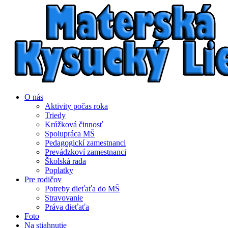
O nás
Aktivity počas roka
Triedy
Krúžková činnosť
Spolupráca MŠ
Pedagogickí zamestnanci
Prevádzkoví zamestnanci
Školská rada
Poplatky
Pre rodičov
Potreby dieťaťa do MŠ
Stravovanie
Práva dieťaťa
Foto
Na stiahnutie