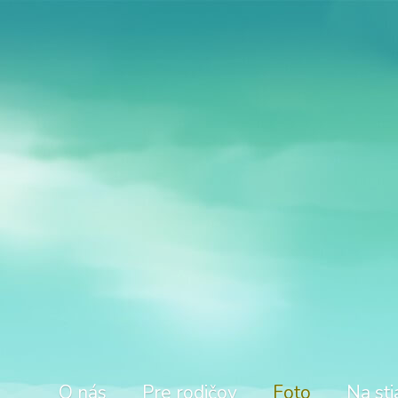
O nás
Pre rodičov
Foto
Na sti