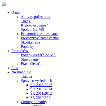
O nás
Aktivity počas roka
Triedy
Krúžková činnosť
Spolupráca MŠ
Pedagogickí zamestnanci
Prevádzkoví zamestnanci
Školská rada
Poplatky
Pre rodičov
Potreby dieťaťa do MŠ
Stravovanie
Práva dieťaťa
Foto
Na stiahnutie
Tlačiva
Správa o výsledkoch
ŠR 2016/2017
ŠR 2013/2014
ŠR 2011/2012
ŠR 2010/2011
Zmluvy / Faktúry