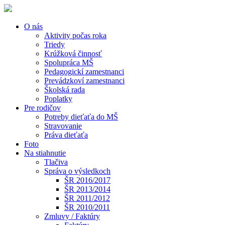
O nás
Aktivity počas roka
Triedy
Krúžková činnosť
Spolupráca MŠ
Pedagogickí zamestnanci
Prevádzkoví zamestnanci
Školská rada
Poplatky
Pre rodičov
Potreby dieťaťa do MŠ
Stravovanie
Práva dieťaťa
Foto
Na stiahnutie
Tlačiva
Správa o výsledkoch
ŠR 2016/2017
ŠR 2013/2014
ŠR 2011/2012
ŠR 2010/2011
Zmluvy / Faktúry